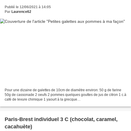
Publié le 12/06/2021 à 14:05
Par
Laurence62
Pour une dizaine de galettes de 10cm de diamètre environ: 50 g de farine
50g de cassonade 2 oeufs 2 pommes quelques gouttes de jus de citron 1 c.à
café de levure chimique 1 yaourt à la grecque
********************************************** Pelez, coupez...
Paris-Brest individuel 3 C (chocolat, caramel,
cacahuète)