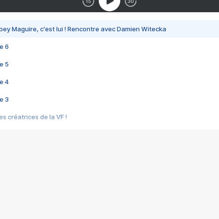
bey Maguire, c'est lui ! Rencontre avec Damien Witecka
e 6
e 5
e 4
e 3
s créatrices de la VF !
e 2
e 1
e Mektoub My Love arrive enfin ! Rencontre avec Shaïn Boumedine et Sal
i : après Toni en famille
elle réalise le bouleversant Dites lui que je l'aime