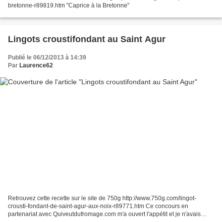
bretonne-r89819.htm "Caprice à la Bretonne"
Lingots croustifondant au Saint Agur
Publié le 06/12/2013 à 14:39
Par
Laurence62
Retrouvez cette recette sur le site de 750g http://www.750g.com/lingot-
crousti-fondant-de-saint-agur-aux-noix-r89771.htm Ce concours en
partenariat avec Quiveutdufromage.com m'a ouvert l'appétit et je n'avais
jusqu'à présent pas utilisé la crème de Saint...