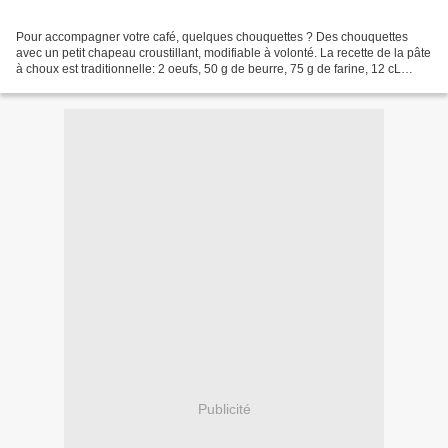
Pour accompagner votre café, quelques chouquettes ? Des chouquettes
avec un petit chapeau croustillant, modifiable à volonté. La recette de la pâte
à choux est traditionnelle: 2 oeufs, 50 g de beurre, 75 g de farine, 12 cL
d'eau, sel, arôme naturel de...
Publicité