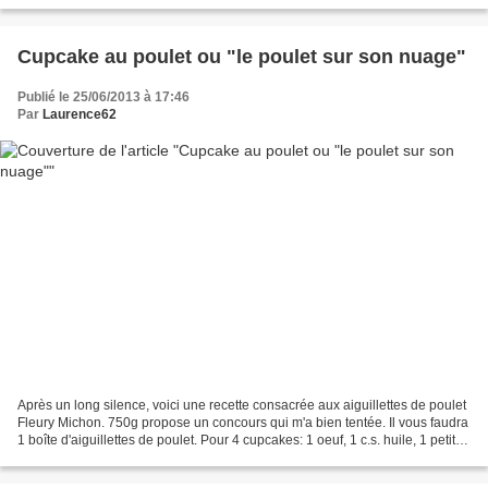
Cupcake au poulet ou "le poulet sur son nuage"
Publié le 25/06/2013 à 17:46
Par
Laurence62
Après un long silence, voici une recette consacrée aux aiguillettes de poulet
Fleury Michon. 750g propose un concours qui m'a bien tentée. Il vous faudra
1 boîte d'aiguillettes de poulet. Pour 4 cupcakes: 1 oeuf, 1 c.s. huile, 1 petite
échalote, 40 g...